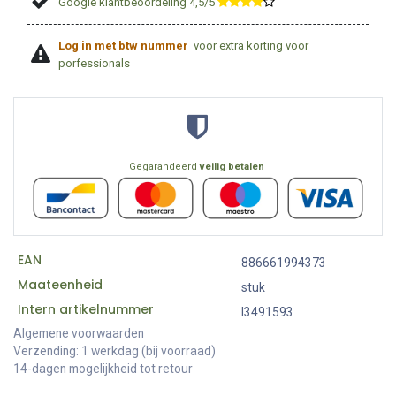
Google klantbeoordeling 4,5/5
​
Log in met btw nummer
voor extra korting voor
porfessionals
Gegarandeerd
veilig betalen
EAN
886661994373
Maateenheid
stuk
Intern artikelnummer
I3491593
Algemene voorwaarden
Verzending: 1 werkdag (bij voorraad)
14-dagen mogelijkheid tot retour