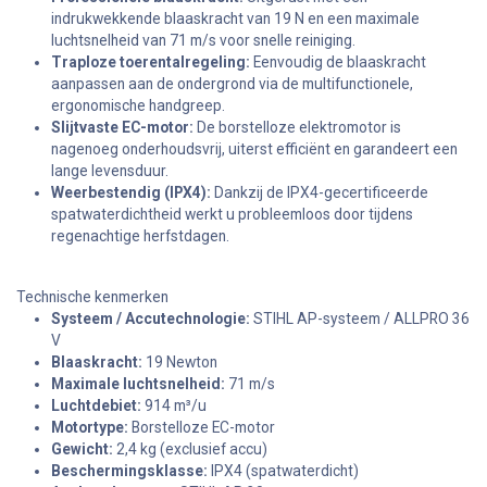
indrukwekkende blaaskracht van 19 N en een maximale
luchtsnelheid van 71 m/s voor snelle reiniging.
Traploze toerentalregeling:
Eenvoudig de blaaskracht
aanpassen aan de ondergrond via de multifunctionele,
ergonomische handgreep.
Slijtvaste EC-motor:
De borstelloze elektromotor is
nagenoeg onderhoudsvrij, uiterst efficiënt en garandeert een
lange levensduur.
Weerbestendig (IPX4):
Dankzij de IPX4-gecertificeerde
spatwaterdichtheid werkt u probleemloos door tijdens
regenachtige herfstdagen.
Technische kenmerken
Systeem / Accutechnologie:
STIHL AP-systeem / ALLPRO 36
V
Blaaskracht:
19 Newton
Maximale luchtsnelheid:
71 m/s
Luchtdebiet:
914 m³/u
Motortype:
Borstelloze EC-motor
Gewicht:
2,4 kg (exclusief accu)
Beschermingsklasse:
IPX4 (spatwaterdicht)