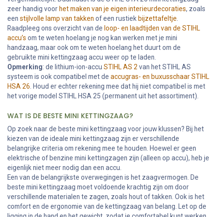
zeer handig voor
het maken van je eigen interieurdecoraties
, zoals
een
stijlvolle lamp van takken
of een rustiek
bijzettafeltje
.
Raadpleeg ons overzicht van de
loop- en laadtijden van de STIHL
accu’s
om te weten hoelang je nog kan werken met je mini
handzaag, maar ook om te weten hoelang het duurt om de
gebruikte mini kettingzaag accu weer op te laden.
Opmerking
: de lithium-ion-accu
STIHL AS 2
van het STIHL AS
systeem is ook compatibel met de
accugras- en buxusschaar STIHL
HSA 26
. Houd er echter rekening mee dat hij niet compatibel is met
het vorige model STIHL HSA 25 (permanent uit het assortiment).
WAT IS DE BESTE MINI KETTINGZAAG?
Op zoek naar de beste mini kettingzaag voor jouw klussen? Bij het
kiezen van de ideale mini kettingzaag zijn er verschillende
belangrijke criteria om rekening mee te houden. Hoewel er geen
elektrische of benzine mini kettingzagen zijn (alleen op accu), heb je
eigenlijk niet meer nodig dan een accu.
Een van de belangrijkste overwegingen is het zaagvermogen. De
beste mini kettingzaag moet voldoende krachtig zijn om door
verschillende materialen te zagen, zoals hout of takken. Ook is het
comfort en de ergonomie van de kettingzaag van belang. Let op de
ligging in de hand en het gewicht, zodat je comfortabel kunt werken,