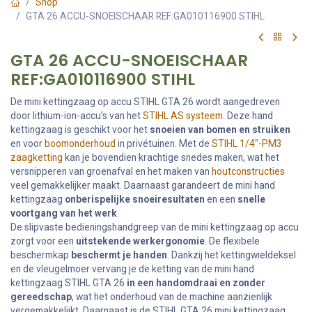
Shop
GTA 26 ACCU-SNOEISCHAAR REF:GA010116900 STIHL
GTA 26 ACCU-SNOEISCHAAR
REF:GA010116900 STIHL
De mini kettingzaag op accu STIHL GTA 26 wordt aangedreven
door lithium-ion-accu’s van het
STIHL AS systeem
. Deze hand
kettingzaag is geschikt voor het
snoeien van bomen en struiken
en voor
boomonderhoud
in privétuinen. Met de
STIHL 1/4"-PM3
zaagketting
kan je bovendien krachtige snedes maken, wat het
versnipperen van groenafval en het maken van
houtconstructies
veel gemakkelijker maakt. Daarnaast garandeert de mini hand
kettingzaag
onberispelijke snoeiresultaten
en een
snelle
voortgang van het werk
.
De slipvaste bedieningshandgreep van de mini kettingzaag op accu
zorgt voor een
uitstekende werkergonomie
. De flexibele
beschermkap
beschermt je handen
. Dankzij het kettingwieldeksel
en de vleugelmoer vervang je de ketting van de mini hand
kettingzaag STIHL GTA 26
in een handomdraai en zonder
gereedschap
, wat het onderhoud van de machine aanzienlijk
vergemakkelijkt. Daarnaast is de STIHL GTA 26 mini kettingzaag