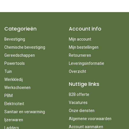
Categorieën
Account info
Bevestiging
Mijn account
Chemische bevestiging
Mijn bestellingen
Gereedschappen
Retourneren
Powertools
Leveringsinformatie
Tuin
Overzicht
Werkkledij
Nuttige links
Werkschoenen
B2B offerte
PBM
Vacatures
Elektriciteit
Onze diensten
Sanitair en verwarming
Algemene voorwaarden
Ijzerwaren
Account aanmaken
Ladders