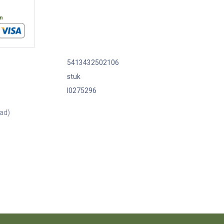
en
5413432502106
stuk
I0275296
aad)