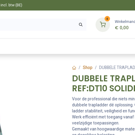
ncl. btw (BE)
0
Winkelman
€
0,00
Gereedschappen
Bevestiging
Tuin
Shop
DUBBELE TRAPLADD
DUBBELE TRAPL
REF:DT10 SOLID
Voor de professional die niets mi
dubbele trapladder dé oplossing.
ladder stabiliteit, veiligheid en fu
Werk efficiënt met toegang vanaf 
veelzijdige toepassingen.
Gemaakt van hoogwaardige materi