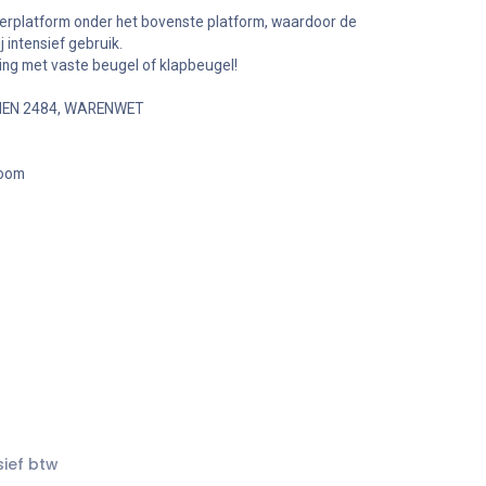
erplatform onder het bovenste platform, waardoor de
ij intensief gebruik.
ing met vaste beugel of klapbeugel!
, NEN 2484, WARENWET
boom
sief btw