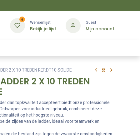
0
d
Wensenlijst
Guest
Bekijk je lijst
Mijn account
Kledij & PBM
Diensten
Merken
Contact
ER 2 X 10 TREDEN REF:DT10 SOLIDE
ADDER 2 X 10 TREDEN
E
nder dan topkwaliteit accepteert biedt onze professionele
 Ontworpen voor industrieel gebruik, combineert deze
nctionaliteit op het hoogste niveau.
beide zijden van de ladder, ideaal voor teamwerk en
alen die bestand zijn tegen de zwaarste omstandigheden