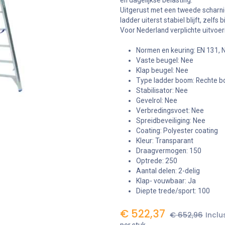
en dagelijkse belasting.
Uitgerust met een tweede scharni
ladder uiterst stabiel blijft, zelfs b
Voor Nederland verplichte uitvoer
Normen en keuring: EN 131
Vaste beugel: Nee
Klap beugel: Nee
Type ladder boom: Rechte 
Stabilisator: Nee
Gevelrol: Nee
Verbredingsvoet: Nee
Spreidbeveiliging: Nee
Coating: Polyester coating
Kleur: Transparant
Draagvermogen: 150
Optrede: 250
Aantal delen: 2-delig
Klap- vouwbaar: Ja
Diepte trede/sport: 100
€
522,37
€
652,96
Inclu