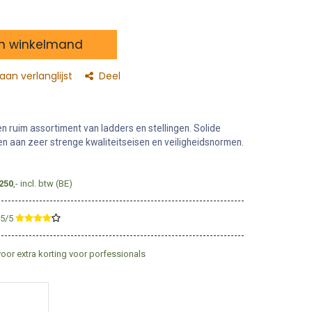
n winkelmand
an verlanglijst
Deel
n ruim assortiment van ladders en stellingen. Solide
 aan zeer strenge kwaliteitseisen en veiligheidsnormen.
250
,- incl. btw (BE)
,5/5
​
voor extra korting voor porfessionals